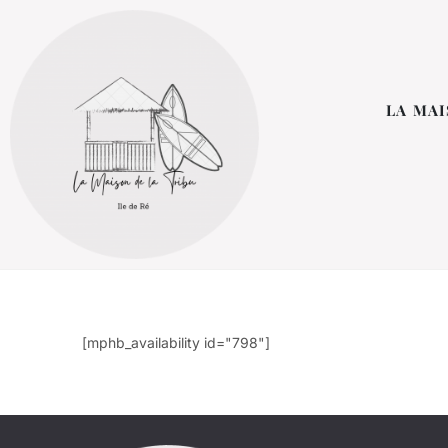
LA MAI
[mphb_availability id="798"]