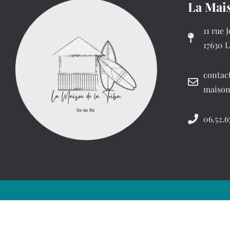
La Mais
11 rue 
17630 L
contac
maiso
06.52.6